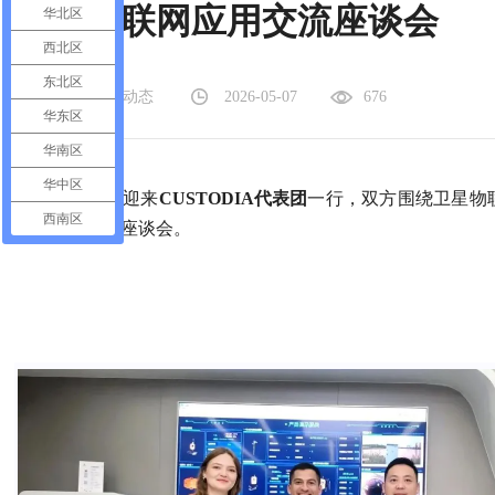
卫星物联网应用交流座谈会​
华北区
西北区
东北区
信息分类：公司动态
2026-05-07
676
华东区
华南区
华中区
5月6日，我司迎来
CUSTODIA代表团
一行，双方围绕卫星物
西南区
度务实的交流座谈会。