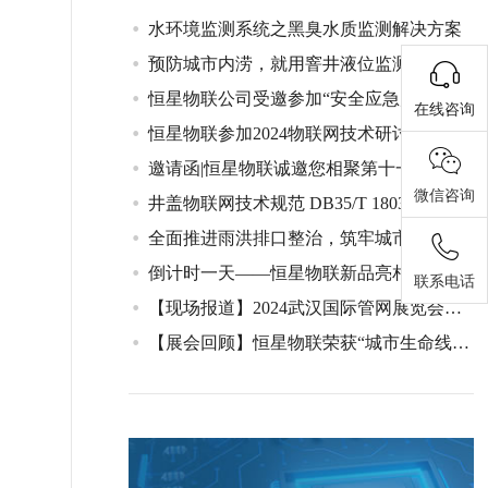
水环境监测系统之黑臭水质监测解决方案
预防城市内涝，就用窨井液位监测仪
恒星物联公司受邀参加“安全应急产业与智能传感及卫星应用技术创新发展”论坛圆桌对话
在线咨询
恒星物联参加2024物联网技术研讨会，共探行业创新与发展
邀请函|恒星物联诚邀您相聚第十一届武汉国际管网展览会
微信咨询
井盖物联网技术规范 DB35/T 1803—2018 解读与应用
全面推进雨洪排口整治，筑牢城市排水安全防线
倒计时一天——恒星物联新品亮相武汉国际管网博览会，敬请期待！
联系电话
【现场报道】2024武汉国际管网展览会首日盛况，恒星物联展位亮点纷呈！
【展会回顾】恒星物联荣获“城市生命线安全工程建设先进技术产品”奖