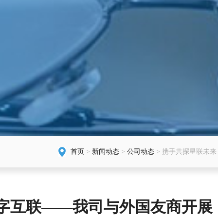
首页
>
新闻动态
>
公司动态
> 携手共探星联未
数字互联——我司与外国友商开展